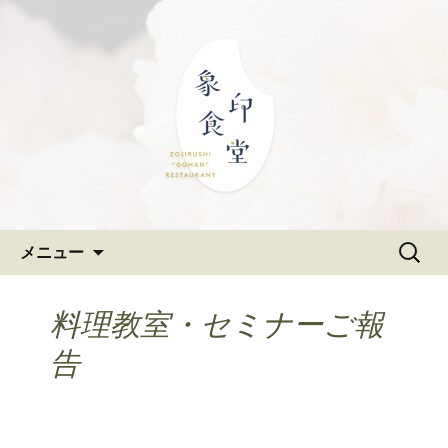
大阪難波の和食「象印食堂」。象印マ
ホービンが、「ごはんレストラン」と
難波・なんばスカイオにある
して、美味しいごはんをご提供しま
和食「象印食堂」の公式ブログ
す。
コンテンツへ移動
検
メニュー
索:
料理教室・セミナーご報
告