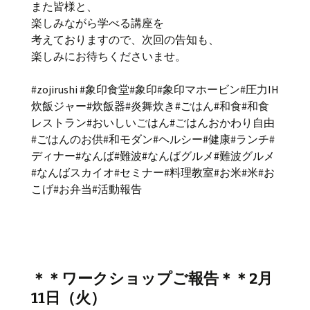
また皆様と、
楽しみながら学べる講座を
考えておりますので、次回の告知も、
楽しみにお待ちくださいませ。
#zojirushi #象印食堂#象印#象印マホービン#圧力IH
炊飯ジャー#炊飯器#炎舞炊き#ごはん#和食#和食
レストラン#おいしいごはん#ごはんおかわり自由
#ごはんのお供#和モダン#ヘルシー#健康#ランチ#
ディナー#なんば#難波#なんばグルメ#難波グルメ
#なんばスカイオ#セミナー#料理教室#お米#米#お
こげ#お弁当#活動報告
＊＊ワークショップご報告＊＊2月
11日（火）