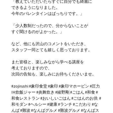
「教えていただいたらすぐに自分でも綺麗に
できるようになりました。
今年のバレンタインはばっちりです。」
「少人数制だったので、分からないことが
すぐ聞けるのがよかった。」
など、他にも沢山のコメントをいただき、
スタッフ一同とても嬉しく思っております。
また皆様と、楽しみながら学べる講座を
考えておりますので、
次回の告知も、楽しみにお待ちくださいませ。
#zojirushi #象印食堂 #象印 #象印マホービン #圧力
IH炊飯ジャー #炎舞炊き #綾野剛 #ごはん #和食 #
和食レストラン #おいしいごはん #ごはんのお供 #
和モダン #ヘルシー #健康 #ランチ #こだわり #な
んば #難波 #なんばグルメ #難波グルメ #なんばス