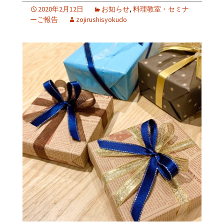
2020年2月12日
お知らせ
,
料理教室・セミナ
ーご報告
zojirushisyokudo