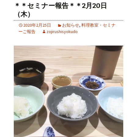
＊＊セミナー報告＊＊2月20日
（木）
2020年2月25日
お知らせ
,
料理教室・セミナ
ーご報告
zojirushisyokudo