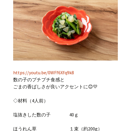
https://youtu.be/0WFf6Xfq9k8
数の子のプチプチ食感と
ごまの香ばしさが良いアクセントに😊💛
◇材料（4人前）
塩抜きした数の子 40ｇ
ほうれん草 １束（約200g）