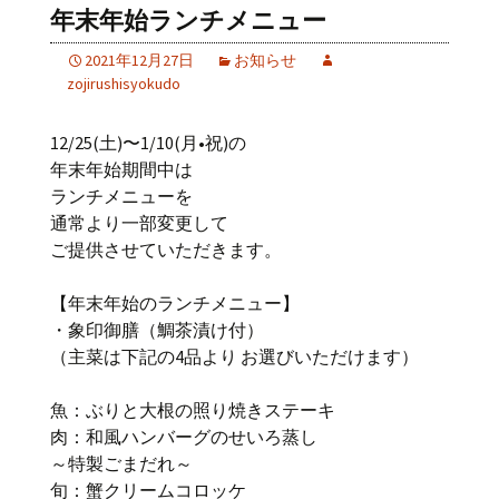
年末年始ランチメニュー
2021年12月27日
お知らせ
zojirushisyokudo
12/25(土)〜1/10(月•祝)の
年末年始期間中は
ランチメニューを
通常より一部変更して
ご提供させていただきます。
【年末年始のランチメニュー】
・象印御膳（鯛茶漬け付）
（主菜は下記の4品より お選びいただけます）
魚：ぶりと大根の照り焼きステーキ
肉：和風ハンバーグのせいろ蒸し
～特製ごまだれ～
旬：蟹クリームコロッケ