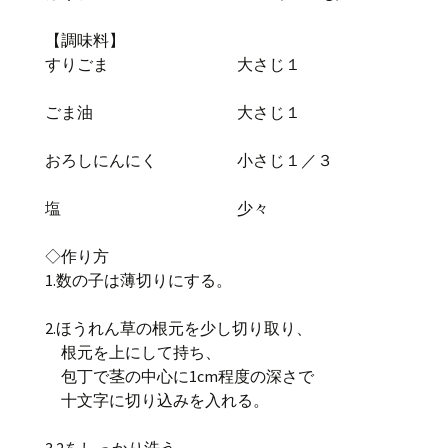
【調味料】
すりごま 大さじ１
ごま油 大さじ１
おろしにんにく 小さじ１／３
塩 少々
◇作り方
1.数の子は薄切りにする。
2.ほうれん草の根元を少し切り取り、
根元を上にして持ち、
包丁で茎の中心に1cm程度の深さで
十文字に切り込みを入れる。
3.2をしっかり洗う。