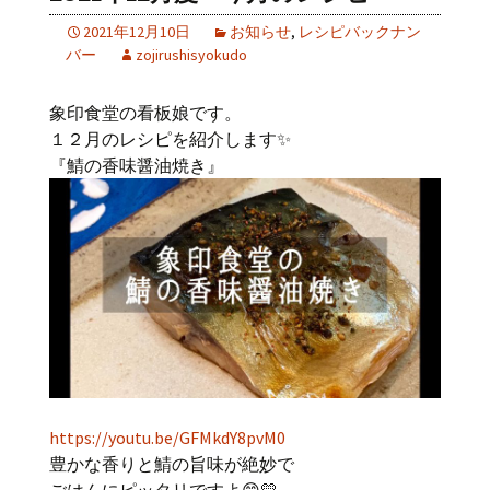
2021年12月10日
お知らせ
,
レシピバックナン
バー
zojirushisyokudo
象印食堂の看板娘です。
１２月のレシピを紹介します✨
『鯖の香味醤油焼き』
https://youtu.be/GFMkdY8pvM0
豊かな香りと鯖の旨味が絶妙で