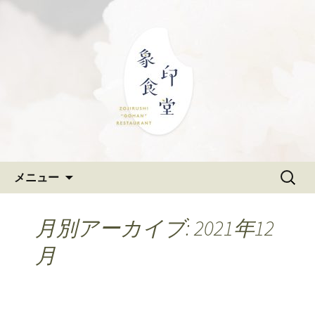
大阪難波の和食「象印食堂」。象印マ
ホービンが、「ごはんレストラン」と
難波・なんばスカイオにある
して、美味しいごはんをご提供しま
和食「象印食堂」の公式ブログ
す。
コンテンツへ移動
検
メニュー
索:
月別アーカイブ: 2021年12
月