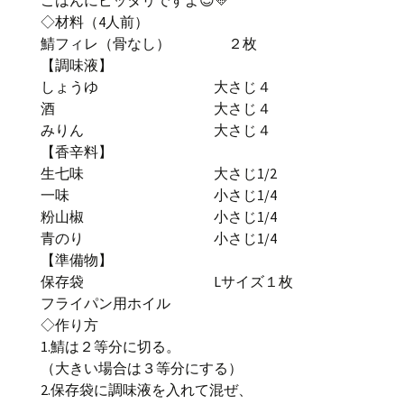
ごはんにピッタリですよ😊💛
◇材料（4人前）
鯖フィレ（骨なし） ２枚
【調味液】
しょうゆ 大さじ４
酒 大さじ４
みりん 大さじ４
【香辛料】
生七味 大さじ1/2
一味 小さじ1/4
粉山椒 小さじ1/4
青のり 小さじ1/4
【準備物】
保存袋 Lサイズ１枚
フライパン用ホイル
◇作り方
1.鯖は２等分に切る。
（大きい場合は３等分にする）
2.保存袋に調味液を入れて混ぜ、