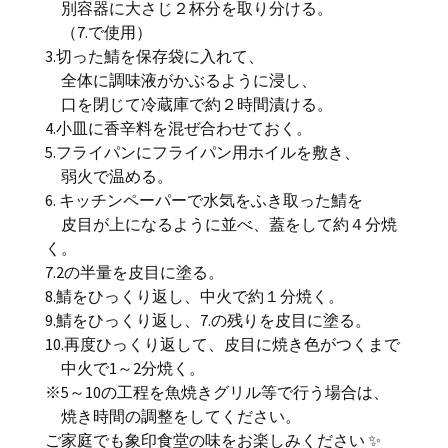
別容器に大さじ２杯分を取り分ける。
（7.で使用）
3.切った鯖を保存袋に入れて、
全体に調味液がかぶるように浸し、
口を閉じて冷蔵庫で約２時間漬ける。
4.小皿に香辛料を混ぜ合わせておく。
5.フライパンにフライパン用ホイルを敷き、
弱火で温める。
6. キッチンペーパーで水気をふき取った鯖を
皮目が上になるように並べ、蓋をして約４分焼
く。
7.2の半量を皮目に塗る。
8.鯖をひっくり返し、中火で約１分焼く。
9.鯖をひっくり返し、7.の残りを皮目に塗る。
10.再度ひっくり返して、皮目に焼き色がつくまで
中火で1～2分焼く。
※5～10の工程を魚焼きグリル等で行う場合は、
焼き時間の調整をしてください。
ご家庭でも象印食堂の味をお楽しみください ✨