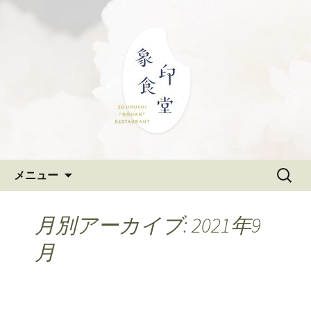
大阪難波の和食「象印食堂」。象印マ
ホービンが、「ごはんレストラン」と
難波・なんばスカイオにある
して、美味しいごはんをご提供しま
和食「象印食堂」の公式ブログ
す。
コンテンツへ移動
検
メニュー
索:
月別アーカイブ: 2021年9
月