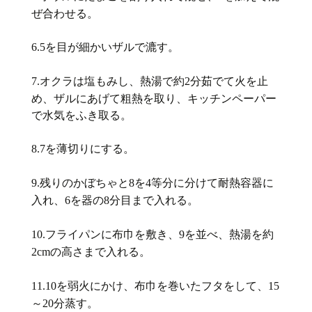
ぜ合わせる。
を目が細かいザルで漉す。
6.5
オクラは塩もみし、熱湯で約
分茹でて火を止
7.
2
め、ザルにあげて粗熱を取り、キッチンペーパー
で水気をふき取る。
を薄切りにする。
8.7
残りのかぼちゃと
を
等分に分けて耐熱容器に
9.
8
4
入れ、
を器の
分目まで入れる。
6
8
フライパンに布巾を敷き、
を並べ、熱湯を約
10.
9
の高さまで入れる。
2cm
を弱火にかけ、布巾を巻いたフタをして、
11.10
15
～
分蒸す。
20