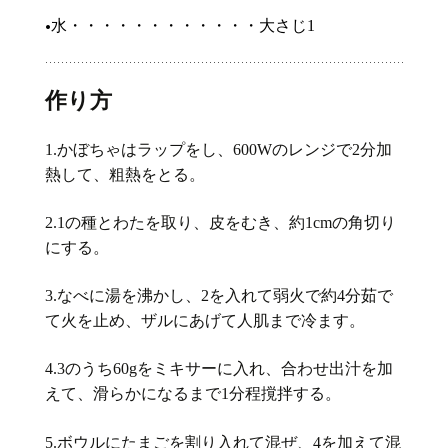
•
水・・・・・・・・・・・・大さじ
1
作り方
かぼちゃはラップをし、
のレンジで
分加
1.
600W
2
熱して、粗熱をとる。
の種とわたを取り、皮をむき、約
の角切り
2.1
1cm
にする。
なべに湯を沸かし、
を入れて弱火で約
分茹で
3.
2
4
て火を止め、ザルにあげて人肌まで冷ます。
のうち
をミキサーに入れ、合わせ出汁を加
4.3
60g
えて、滑らかになるまで
分程撹拌する。
1
ボウルにたまごを割り入れて混ぜ、
を加えて混
5.
4