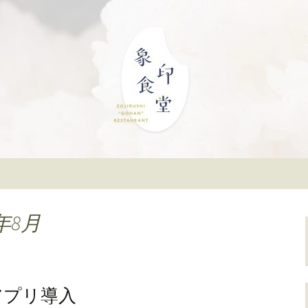
」。象印マホービンが、「ごはんレスト
んばスカイオにあ
公式ブログ
年8月
アプリ導入