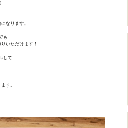
)
約になります。
でも
帰りいただけます！
ルして
ります。