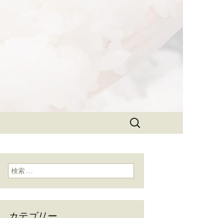
ラン」として、美味しいごはんを
る和食「象印
検
索:
検索:
カテゴリー