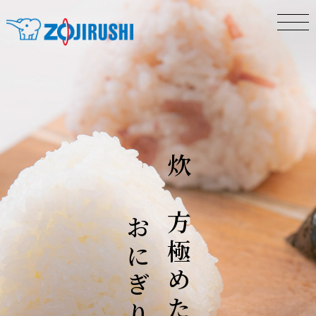
ここにある。
おいしいごはんが、
炊き方極めた、
おにぎりです。
おいしいごはんが
主役です。