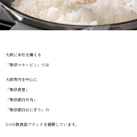
大阪に本社を構える
「象印マホービン」では
大阪市内を中心に
「象印食堂」
「象印銀白弁当」
「象印銀白おにぎり」の
3つの飲食店ブランドを展開しています。