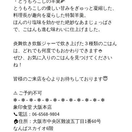
・とうもろこしの羊羹🌽
とうもろこしの優しい甘みをぎゅっと凝縮した、
料理長が趣向を凝らした特製羊羹。
ほんのり塩味を効かせた絶妙なあまじょっぱさ
で、ごはんも進む味わいに仕上げました。
炎舞炊き炊飯ジャーで炊き上げた３種類のごはん
は、どれでも何度でもおかわりできます🍚
ぜひ、お気に入りのごはんを見つけてください
ね！
皆様のご来店を心よりお待ちしております😇
⚠️ ご予約不可
✻ – ✻ – ✻ – ✻ – ✻ – ✻ – ✻ – ✻ – ✻ – ✻ – ✻ – ✻
象印食堂 大阪本店
📞電話：06-6568-9804
🏠住所：大阪市中央区難波五丁目1番60号
なんばスカイオ6階