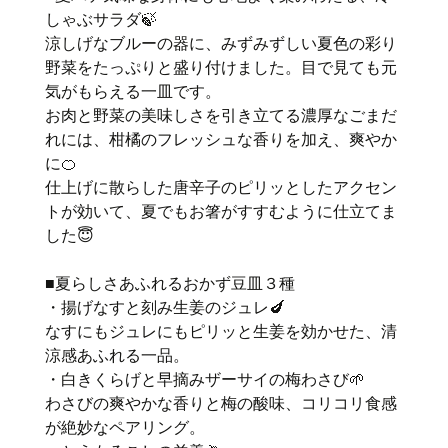
しゃぶサラダ🍃
涼しげなブルーの器に、みずみずしい夏色の彩り
野菜をたっぷりと盛り付けました。目で見ても元
気がもらえる一皿です。
お肉と野菜の美味しさを引き立てる濃厚なごまだ
れには、柑橘のフレッシュな香りを加え、爽やか
に🍊
仕上げに散らした唐辛子のピリッとしたアクセン
トが効いて、夏でもお箸がすすむように仕立てま
した😇
■夏らしさあふれるおかず豆皿３種
・揚げなすと刻み生姜のジュレ🍆
なすにもジュレにもピリッと生姜を効かせた、清
涼感あふれる一品。
・白きくらげと早摘みザーサイの梅わさび🌱
わさびの爽やかな香りと梅の酸味、コリコリ食感
が絶妙なペアリング。