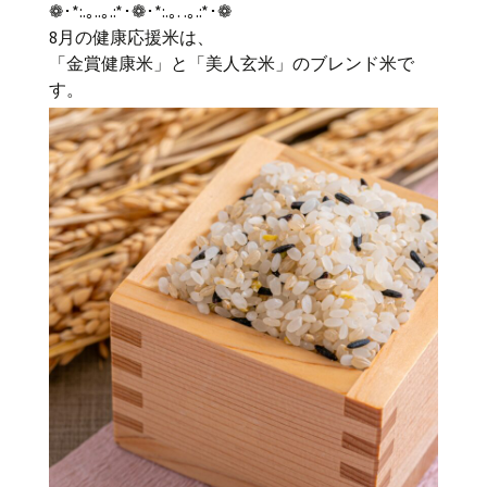
❁･*:.｡..｡.:*･❁･*:.｡. .｡.:*･❁
8月の健康応援米は、
「金賞健康米」と「美人玄米」のブレンド米で
す。