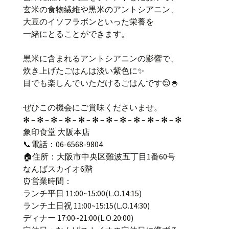
玄米の食物繊維や黒米のアントシアニン、
大豆のイソフラボンといった栄養を
一緒にとることができます。
黒米に含まれるアントシアニンの影響で、
炊き上げたごはんは淡い紫色に✨
目でも楽しんでいただけるごはんです😌🍚
ぜひこの機会にご賞味くださいませ。
✻ – ✻ – ✻ – ✻ – ✻ – ✻ – ✻ – ✻ – ✻ – ✻ – ✻ – ✻
象印食堂 大阪本店
📞電話：06-6568-9804
🏠住所：大阪市中央区難波五丁目1番60号
なんばスカイオ6階
⏰営業時間：
ランチ平日 11:00~15:00(L.O.14:15)
ランチ土日祝 11:00~15:15(L.O.14:30)
ディナー 17:00~21:00(L.O.20:00)