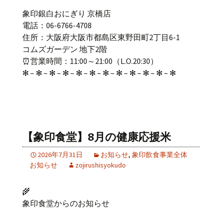
象印銀白おにぎり 京橋店
電話：06-6766-4708
住所：大阪府大阪市都島区東野田町2丁目6-1
コムズガーデン 地下2階
⏰営業時間：11:00～21:00（L.O.20:30）
✻ – ✻ – ✻ – ✻ – ✻ – ✻ – ✻ – ✻ – ✻ – ✻ – ✻ – ✻
【象印食堂】8月の健康応援米
2026年7月31日
お知らせ
,
象印飲食事業全体
お知らせ
zojirushisyokudo
🌾
象印食堂からのお知らせ