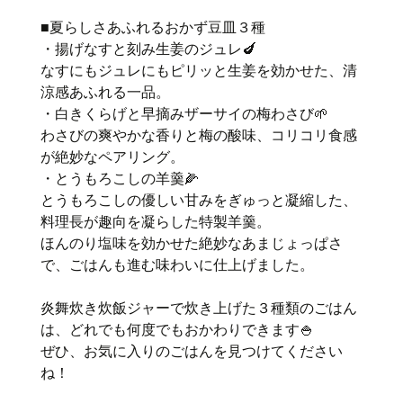
■夏らしさあふれるおかず豆皿３種
・揚げなすと刻み生姜のジュレ🍆
なすにもジュレにもピリッと生姜を効かせた、清
涼感あふれる一品。
・白きくらげと早摘みザーサイの梅わさび🌱
わさびの爽やかな香りと梅の酸味、コリコリ食感
が絶妙なペアリング。
・とうもろこしの羊羹🌽
とうもろこしの優しい甘みをぎゅっと凝縮した、
料理長が趣向を凝らした特製羊羹。
ほんのり塩味を効かせた絶妙なあまじょっぱさ
で、ごはんも進む味わいに仕上げました。
炎舞炊き炊飯ジャーで炊き上げた３種類のごはん
は、どれでも何度でもおかわりできます🍚
ぜひ、お気に入りのごはんを見つけてください
ね！