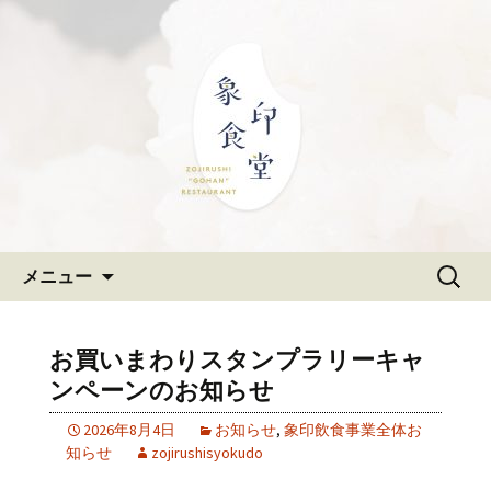
大阪難波の和食「象印食堂」。象印マ
ホービンが、「ごはんレストラン」と
難波・なんばスカイオにある
して、美味しいごはんをご提供しま
和食「象印食堂」の公式ブログ
す。
コンテンツへ移動
検
メニュー
索:
お買いまわりスタンプラリーキャ
ンペーンのお知らせ
2026年8月4日
お知らせ
,
象印飲食事業全体お
知らせ
zojirushisyokudo