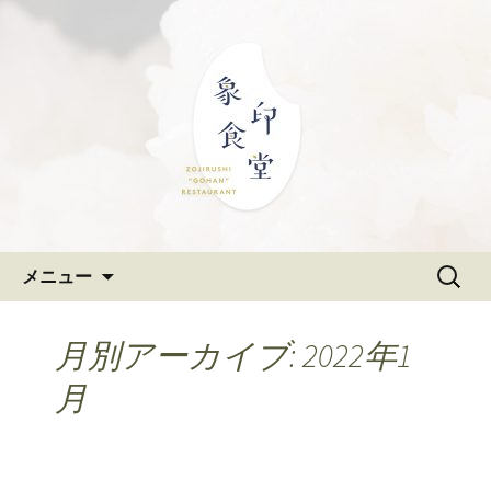
大阪難波の和食「象印食堂」。象印マ
ホービンが、「ごはんレストラン」と
難波・なんばスカイオにある
して、美味しいごはんをご提供しま
和食「象印食堂」の公式ブログ
す。
コンテンツへ移動
検
メニュー
索:
月別アーカイブ: 2022年1
月