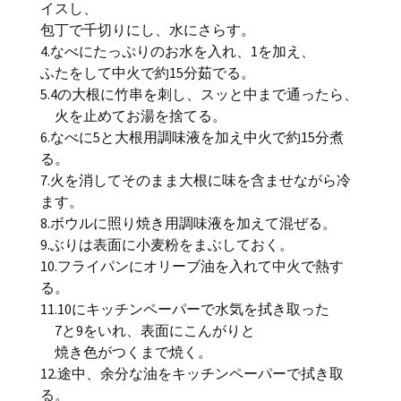
イスし、
包丁で千切りにし、水にさらす。
4.なべにたっぷりのお水を入れ、1を加え、
ふたをして中火で約15分茹でる。
5.4の大根に竹串を刺し、スッと中まで通ったら、
火を止めてお湯を捨てる。
6.なべに5と大根用調味液を加え中火で約15分煮
る。
7.火を消してそのまま大根に味を含ませながら冷
ます。
8.ボウルに照り焼き用調味液を加えて混ぜる。
9.ぶりは表面に小麦粉をまぶしておく。
10.フライパンにオリーブ油を入れて中火で熱す
る。
11.10にキッチンペーパーで水気を拭き取った
7と9をいれ、表面にこんがりと
焼き色がつくまで焼く。
12.途中、余分な油をキッチンペーパーで拭き取
る。