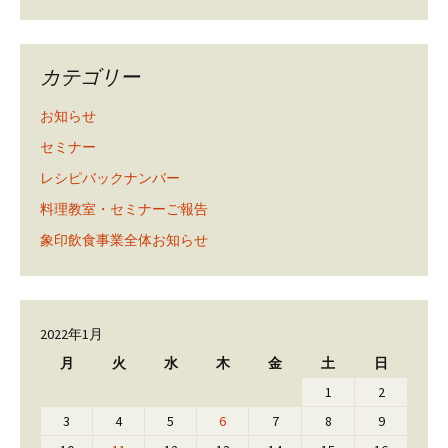
カテゴリー
お知らせ
セミナー
レシピバックナンバー
料理教室・セミナーご報告
象印飲食事業全体お知らせ
2022年1月
月
火
水
木
金
土
日
1
2
3
4
5
6
7
8
9