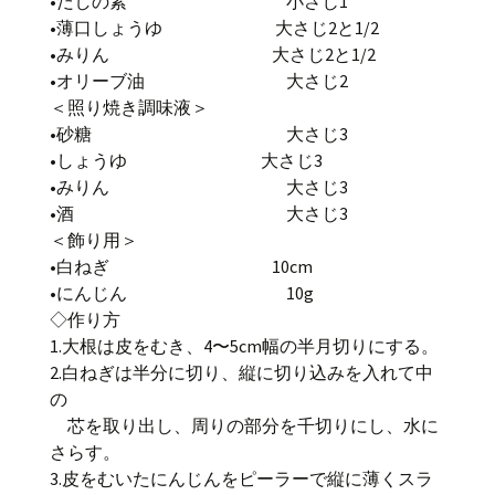
•だしの素 小さじ1
•薄口しょうゆ 大さじ2と1/2
•みりん 大さじ2と1/2
•オリーブ油 大さじ2
＜照り焼き調味液＞
•砂糖 大さじ3
•しょうゆ 大さじ3
•みりん 大さじ3
•酒 大さじ3
＜飾り用＞
•白ねぎ 10cm
•にんじん 10g
◇作り方
1.大根は皮をむき、4〜5cm幅の半月切りにする。
2.白ねぎは半分に切り、縦に切り込みを入れて中
の
芯を取り出し、周りの部分を千切りにし、水に
さらす。
3.皮をむいたにんじんをピーラーで縦に薄くスラ