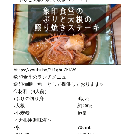
https://youtu.be/3t1qhuZKkVY
象印食堂のランチメニュー
象印御膳 魚 として提供しております✨
◇材料（4人前）
•ぶりの切り身 4切れ
•大根 約200g
•小麦粉 適量
＜大根用調味液＞
•水 700mL