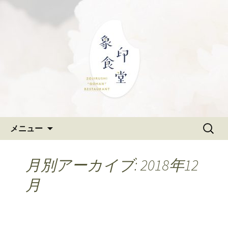
大阪難波の和食「象印食堂」。象印マ
ホービンが、「ごはんレストラン」と
難波・なんばスカイオにある
して、美味しいごはんをご提供しま
和食「象印食堂」の公式ブログ
す。
コンテンツへ移動
検
メニュー
索:
月別アーカイブ: 2018年12
月