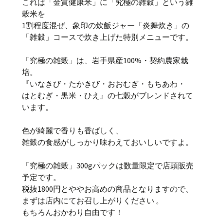
これは「金賞健康米」に「究極の雑穀」という雑
穀米を
1割程度混ぜ、象印の炊飯ジャー「炎舞炊き」の
「雑穀」コースで炊き上げた特別メニューです。
「究極の雑穀」は、岩手県産100%・契約農家栽
培。
『いなきび・たかきび・おおむぎ・もちあわ・
はとむぎ・黒米・ひえ』の七穀がブレンドされて
います。
色が綺麗で香りも香ばしく、
雑穀の食感がしっかり味わえておいしいですよ。
「究極の雑穀」300gパックは数量限定で店頭販売
予定です。
税抜1800円とややお高めの商品となりますので、
まずは店内にてお召し上がりください 。
もちろんおかわり自由です！