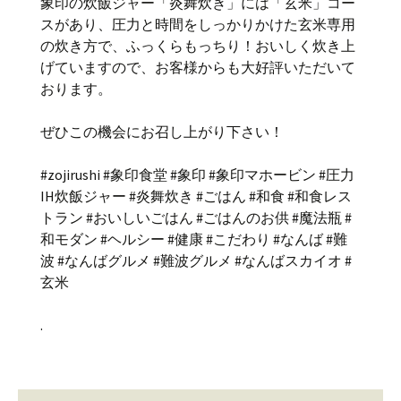
象印の炊飯ジャー「炎舞炊き」には「玄米」コー
スがあり、圧力と時間をしっかりかけた玄米専用
の炊き方で、ふっくらもっちり！おいしく炊き上
げていますので、お客様からも大好評いただいて
おります。
ぜひこの機会にお召し上がり下さい！
#zojirushi #象印食堂 #象印 #象印マホービン #圧力
IH炊飯ジャー #炎舞炊き #ごはん #和食 #和食レス
トラン #おいしいごはん #ごはんのお供 #魔法瓶 #
和モダン #ヘルシー #健康 #こだわり #なんば #難
波 #なんばグルメ #難波グルメ #なんばスカイオ #
玄米
.