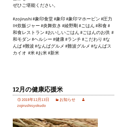
ぜひご堪能ください。
#zojirushi #象印食堂 #象印 #象印マホービン #圧力
IH炊飯ジャー #炎舞炊き #綾野剛 #ごはん #和食 #
和食レストラン #おいしいごはん #ごはんのお供 #
和モダン #ヘルシー #健康 #ランチ #こだわり #な
んば #難波 #なんばグルメ #難波グルメ #なんばス
カイオ #米 #お米 #新米
12月の健康応援米
2018年12月13日
お知らせ
zojirushisyokudo