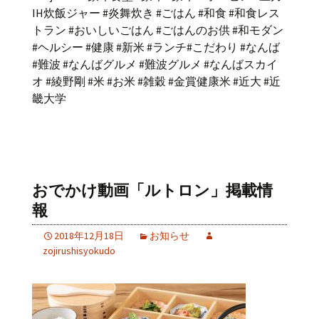
IH炊飯ジャー #炎舞炊き #ごはん #和食 #和食レス
トラン #おいしいごはん #ごはんのお供 #和モダン
#ヘルシー #健康 #新米 #ランチ#こだわり #なんば
#難波 #なんばグルメ #難波グルメ #なんばスカイ
オ #綾野剛 #米 #お米 #雑穀 #金賞健康米 #近大 #近
畿大学
おでかけ動画「ルトロン」掲載情
報
2018年12月18日
お知らせ
zojirushisyokudo