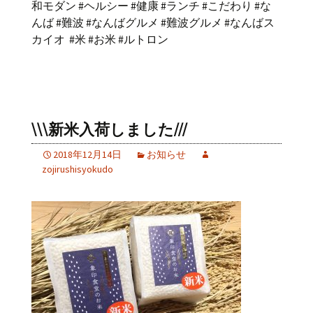
和モダン #ヘルシー #健康 #ランチ #こだわり #な
んば #難波 #なんばグルメ #難波グルメ #なんばス
カイオ #米 #お米 #ルトロン
\\\新米入荷しました///
2018年12月14日
お知らせ
zojirushisyokudo