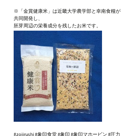
※「金賞健康米」は近畿大学農学部と幸南食糧が
共同開発し、
胚芽周辺の栄養成分を残したお米です。
#zojirushi #象印食堂 #象印 #象印マホービン #圧力