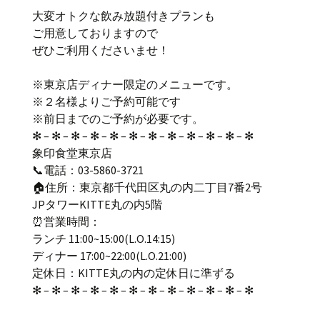
大変オトクな飲み放題付きプランも
ご用意しておりますので
ぜひご利用くださいませ！
※東京店ディナー限定のメニューです。
※２名様よりご予約可能です
※前日までのご予約が必要です。
✻ – ✻ – ✻ – ✻ – ✻ – ✻ – ✻ – ✻ – ✻ – ✻ – ✻ – ✻
象印食堂東京店
📞電話：03-5860-3721
🏠住所：東京都千代田区丸の内二丁目7番2号
JPタワーKITTE丸の内5階
⏰営業時間：
ランチ 11:00~15:00(L.O.14:15)
ディナー 17:00~22:00(L.O.21:00)
定休日：KITTE丸の内の定休日に準ずる
✻ – ✻ – ✻ – ✻ – ✻ – ✻ – ✻ – ✻ – ✻ – ✻ – ✻ – ✻