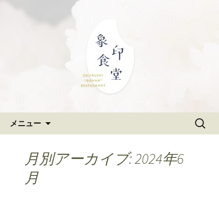
大阪難波の和食「象印食堂」。象印マ
ホービンが、「ごはんレストラン」と
難波・なんばスカイオにある
して、美味しいごはんをご提供しま
和食「象印食堂」の公式ブログ
す。
コンテンツへ移動
検
メニュー
索:
月別アーカイブ: 2024年6
月