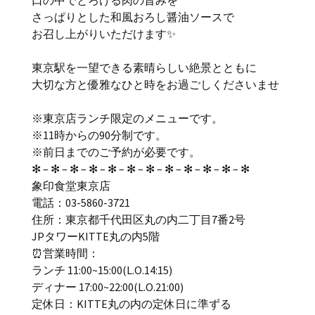
さっぱりとした和風おろし醤油ソースで
お召し上がりいただけます✨
東京駅を一望できる素晴らしい絶景とともに
大切な方と優雅なひと時をお過ごしくださいませ
※東京店ランチ限定のメニューです。
※11時からの90分制です。
※前日までのご予約が必要です。
✻ – ✻ – ✻ – ✻ – ✻ – ✻ – ✻ – ✻ – ✻ – ✻ – ✻ – ✻
象印食堂東京店
電話：03-5860-3721
住所：東京都千代田区丸の内二丁目7番2号
JPタワーKITTE丸の内5階
⏰営業時間：
ランチ 11:00~15:00(L.O.14:15)
ディナー 17:00~22:00(L.O.21:00)
定休日：KITTE丸の内の定休日に準ずる