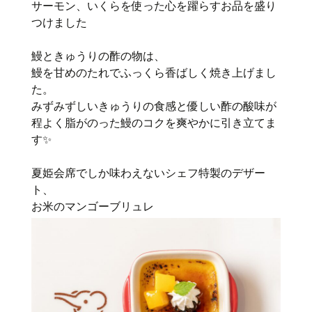
サーモン、いくらを使った心を躍らすお品を盛り
つけました
鰻ときゅうりの酢の物は、
鰻を甘めのたれでふっくら香ばしく焼き上げまし
た。
みずみずしいきゅうりの食感と優しい酢の酸味が
程よく脂がのった鰻のコクを爽やかに引き立てま
す✨
夏姫会席でしか味わえないシェフ特製のデザー
ト、
お米のマンゴーブリュレ