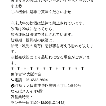
象印食堂のお出汁が効いたおかずたちとも合いま
すよ😍
この機会に是非ご賞味くださいませ！
※未成年の飲酒は法律で禁止されています。
飲酒は20歳になってから。
飲酒運転は法律で禁止されています。
妊娠期・授乳期の飲酒は、
胎児・乳児の発育に悪影響を与える恐れがありま
す。
※販売状況により品切れになる場合がございま
す。
✻ – ✻ – ✻ – ✻ – ✻ – ✻ – ✻ – ✻ – ✻ – ✻ – ✻ – ✻
象印食堂 大阪本店
📞電話：06-6568-9804
🏠住所：大阪市中央区難波五丁目1番60号
なんばスカイオ6階
⏰営業時間：
ランチ平日 11:00~15:00(L.O.14:15)