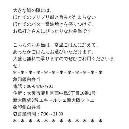
大きな鯖の隣には、
ほたてのプリプリ感と旨みがたまらない
ほたてのバター醤油焼きを盛りつけて、
お魚好きさんにぴったりなお弁当です
こちらのお弁当は、常温ごはんに加えて、
あったかごはんもお選びいただけます。
大盛も無料で承りますのでぜひご利用くださいま
せ！
✻ – ✻ – ✻ – ✻ – ✻ – ✻ – ✻ – ✻ – ✻ – ✻ – ✻ – ✻
象印銀白弁当
電話：06-6476-7901
住所：大阪市淀川区西中島5丁目16番1号
新大阪駅3階 エキマルシェ新大阪ソトエ
象印銀白弁当
⏰営業時間：7:30～21:30
✻ – ✻ – ✻ – ✻ – ✻ – ✻ – ✻ – ✻ – ✻ – ✻ – ✻ – ✻