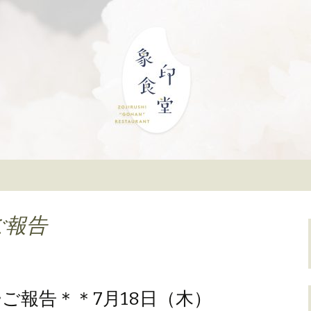
」。象印マホービンが、「ごはんレスト
んばスカイオにあ
公式ブログ
ご報告
ご報告＊＊7月18日（木）