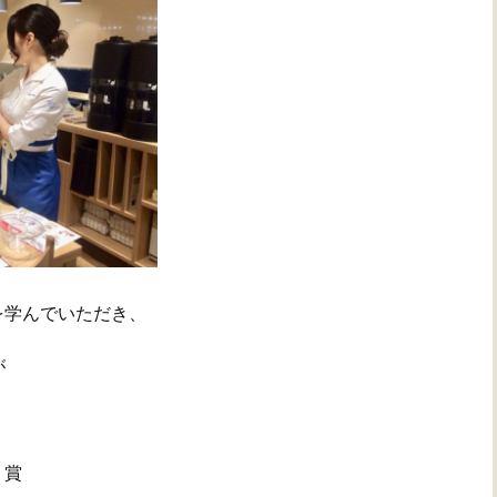
を
学んでいただき、
が
。
リ賞