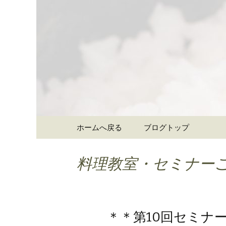
大阪難波の和食「象印食堂
ご提供します。
難波・な
食堂」の
コンテンツへ移動
ホームへ戻る
ブログトップ
料理教室・セミナー
＊＊第10回セミナー