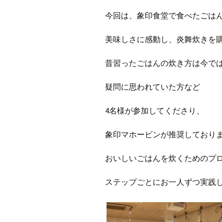
今回は、象印食堂で食べたごは
美味しさに感動し、炎舞炊きを
昔習ったごはんの炊き方は今で
疑問に思われていた方など
4
名様が参加してくださり、
象印マホービンが推奨しており
おいしいごはんを炊くための
プ
ステップごとに
お一人ずつ実践