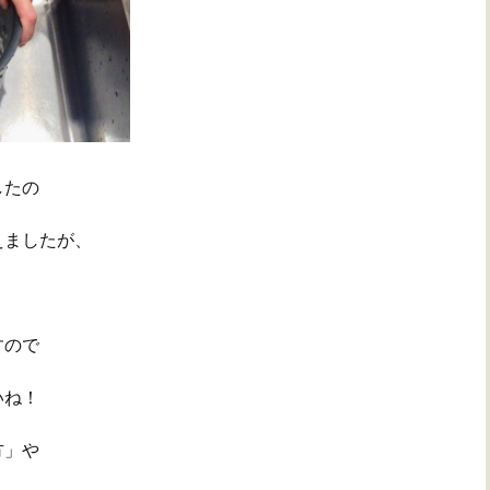
したの
えましたが、
。
すので
いね！
方」や