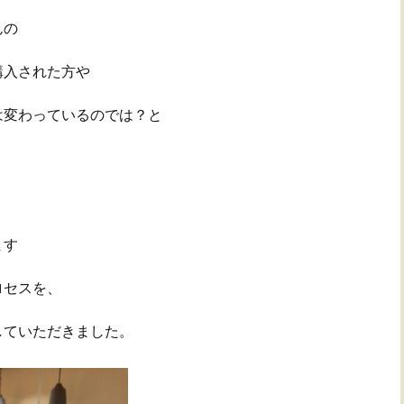
んの
購入された方や
は変わっている
のでは？と
ます
ロセスを、
していただきました。