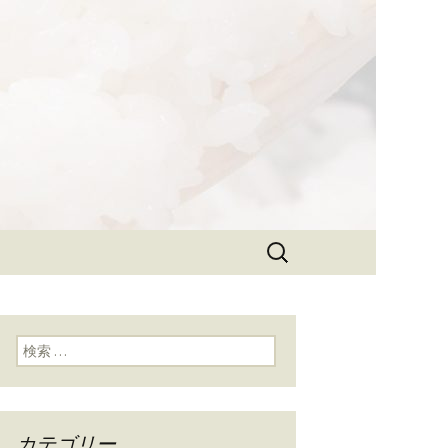
ラン」として、美味しいごはんを
る和食「象印
検
索:
検索:
カテゴリー