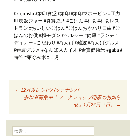
#zojirushi #象印食堂 #象印 #象印マホービン #圧力
IH炊飯ジャー #炎舞炊き #ごはん #和食 #和食レス
トラン #おいしいごはん#ごはんおかわり自由 #ご
はんのお供 #和モダン #ヘルシー #健康 #ランチ #
ディナー #こだわり #なんば #難波 #なんばグルメ
#難波グルメ #なんばスカイオ #金賞健康米 #gaba #
特許 #芽ぐみ米 #１月
←
12月度レシピバックナンバー
投稿ナビゲーショ
参加者募集中「ワークショップ開催のお知ら
せ」1月26日（日）
→
ン
検索: