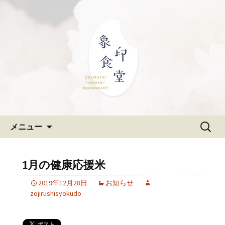
大阪難波の和食「象印食堂」。象印マ
ホービンが、「ごはんレストラン」と
難波・なんばスカイオにある
して、美味しいごはんをご提供しま
和食「象印食堂」の公式ブログ
す。
コンテンツへ移動
検
メニュー
索:
1月の健康応援米
2019年12月28日
お知らせ
zojirushisyokudo