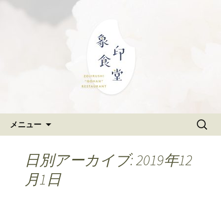
大阪難波の和食「象印食堂」。象印マ
ホービンが、「ごはんレストラン」と
難波・なんばスカイオにある
して、美味しいごはんをご提供しま
和食「象印食堂」の公式ブログ
す。
コンテンツへ移動
検
メニュー
索:
日別アーカイブ: 2019年12
月1日