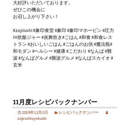
大好評いただいております。
ぜひこの機会に
お召し上がり下さい！
#zojirushi #象印食堂 #象印 #象印マホービン #圧力
IH炊飯ジャー #炎舞炊き#ごはん #和食 #和食レス
トラン #おいしいごはん #ごはんのお供 #魔法瓶#
和モダン #ヘルシー #健康 #こだわり #なんば #難
波 #なんばグルメ #難波グルメ #なんばスカイオ #
玄米
11月度レシピバックナンバー
2019年12月1日
レシピバックナンバー
zojirushisyokudo