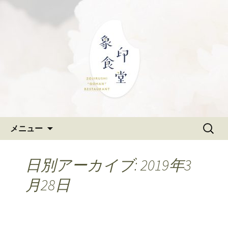
大阪難波の和食「象印食堂」。象印マ
ホービンが、「ごはんレストラン」と
難波・なんばスカイオにある
して、美味しいごはんをご提供しま
和食「象印食堂」の公式ブログ
す。
コンテンツへ移動
検
メニュー
索:
日別アーカイブ: 2019年3
月28日