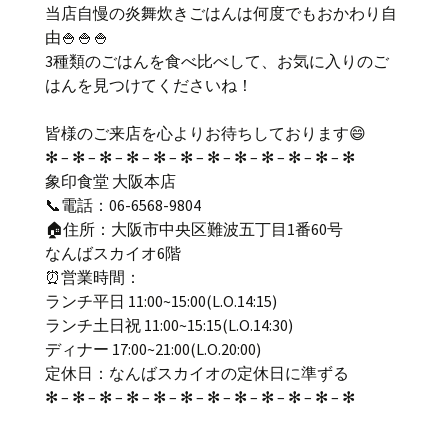
当店自慢の炎舞炊きごはんは何度でもおかわり自
由🍚🍚🍚
3種類のごはんを食べ比べして、お気に入りのご
はんを見つけてくださいね！
皆様のご来店を心よりお待ちしております😄
✻ – ✻ – ✻ – ✻ – ✻ – ✻ – ✻ – ✻ – ✻ – ✻ – ✻ – ✻
象印食堂 大阪本店
📞電話：06-6568-9804
🏠住所：大阪市中央区難波五丁目1番60号
なんばスカイオ6階
⏰営業時間：
ランチ平日 11:00~15:00(L.O.14:15)
ランチ土日祝 11:00~15:15(L.O.14:30)
ディナー 17:00~21:00(L.O.20:00)
定休日：なんばスカイオの定休日に準ずる
✻ – ✻ – ✻ – ✻ – ✻ – ✻ – ✻ – ✻ – ✻ – ✻ – ✻ – ✻