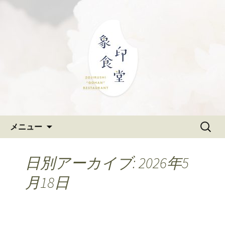
大阪難波の和食「象印食堂」。象印マ
ホービンが、「ごはんレストラン」と
難波・なんばスカイオにある
して、美味しいごはんをご提供しま
和食「象印食堂」の公式ブログ
す。
コンテンツへ移動
検
メニュー
索:
日別アーカイブ: 2026年5
月18日