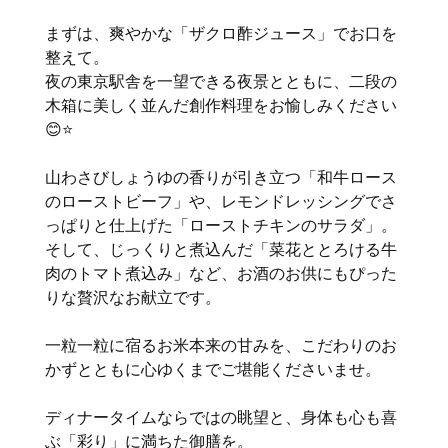
まずは、爽やかな「ザクロ酢ジュース」でお口を
整えて。
夜の東京駅舎を一望できる夜景とともに、二段の
木箱に美しく並んだ創作料理をお愉しみください
😊⭐
山わさびしょうゆの香りが引き立つ「和牛ロース
のローストビーフ」や、レモンドレッシングでさ
っぱりと仕上げた「ローストチキンのサラダ」。
そして、じっくりと煮込んだ「菜花ととろける牛
肉のトマト煮込み」など、お酒のお供にもぴった
りな贅沢なお献立です。
一粒一粒に宿るお米本来の甘みを、こだわりのお
かずとともに心ゆくまでご堪能くださいませ。
ディナータイムならではの眺望と、身体も心も喜
ぶ「彩り」に満ちた御膳を。