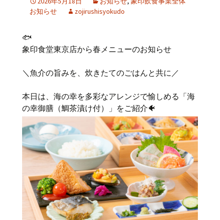
2026年5月18日
お知らせ
,
象印飲食事業全体
お知らせ
zojirushisyokudo
🐟
象印食堂東京店から春メニューのお知らせ
＼魚介の旨みを、炊きたてのごはんと共に／
本日は、海の幸を多彩なアレンジで愉しめる「海
の幸御膳（鯛茶漬け付）」をご紹介🐠