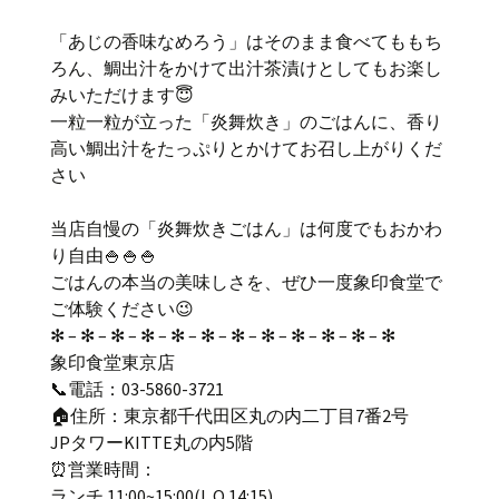
「あじの香味なめろう」はそのまま食べてももち
ろん、鯛出汁をかけて出汁茶漬けとしてもお楽し
みいただけます😇
一粒一粒が立った「炎舞炊き」のごはんに、香り
高い鯛出汁をたっぷりとかけてお召し上がりくだ
さい
当店自慢の「炎舞炊きごはん」は何度でもおかわ
り自由🍚🍚🍚
ごはんの本当の美味しさを、ぜひ一度象印食堂で
ご体験ください😉
✻ – ✻ – ✻ – ✻ – ✻ – ✻ – ✻ – ✻ – ✻ – ✻ – ✻ – ✻
象印食堂東京店
📞電話：03-5860-3721
🏠住所：東京都千代田区丸の内二丁目7番2号
JPタワーKITTE丸の内5階
⏰営業時間：
ランチ 11:00~15:00(L.O.14:15)