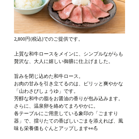
2,800円(税込)でのご提供です。
上質な和牛ロースをメインに、シンプルながらも
贅沢な、大人に嬉しい御膳に仕上げました。
旨みを閉じ込めた和牛ロース。
お肉の甘みを引き立てるのは、ピリッと爽やかな
「山わさびしょうゆ」です。
芳醇な和牛の脂をお醤油の香りが包み込みます。
さらに、温泉卵を絡めてまろやかに。
各テーブルにご用意している象印の「ごますり
器」で、擂りたての香ばしいごまを添えれば、風
味も栄養価もぐんとアップします👀💪