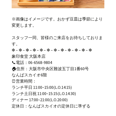
※画像はイメージです。おかず豆皿は季節により
変更します。
スタッフ一同、皆様のご来店をお待ちしておりま
す。
✻ – ✻ – ✻ – ✻ – ✻ – ✻ – ✻ – ✻ – ✻ – ✻ – ✻ – ✻
象印食堂 大阪本店
📞電話：06-6568-9804
🏠住所：大阪市中央区難波五丁目1番60号
なんばスカイオ6階
⏰営業時間：
ランチ平日 11:00~15:00(L.O.14:15)
ランチ土日祝 11:00~15:15(L.O.14:30)
ディナー 17:00~21:00(L.O.20:00)
定休日：なんばスカイオの定休日に準ずる