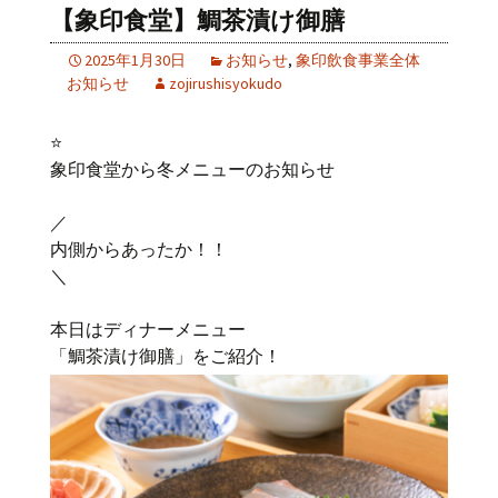
【象印食堂】鯛茶漬け御膳
2025年1月30日
お知らせ
,
象印飲食事業全体
お知らせ
zojirushisyokudo
⭐️
象印食堂から冬メニューのお知らせ
／
内側からあったか！！
＼
本日はディナーメニュー
「鯛茶漬け御膳」をご紹介！