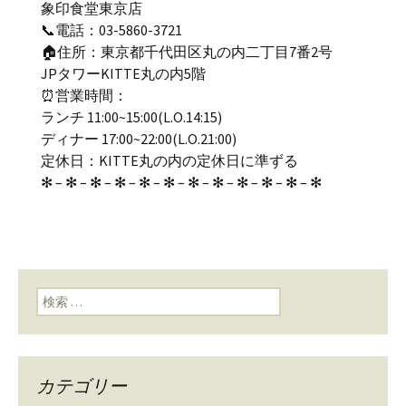
象印食堂東京店
📞電話：03-5860-3721
🏠住所：東京都千代田区丸の内二丁目7番2号
JPタワーKITTE丸の内5階
⏰営業時間：
ランチ 11:00~15:00(L.O.14:15)
ディナー 17:00~22:00(L.O.21:00)
定休日：KITTE丸の内の定休日に準ずる
✻ – ✻ – ✻ – ✻ – ✻ – ✻ – ✻ – ✻ – ✻ – ✻ – ✻ – ✻
検索:
カテゴリー