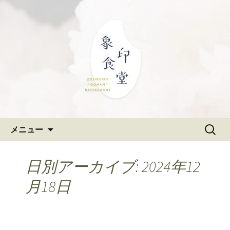
大阪難波の和食「象印食堂」。象印マ
ホービンが、「ごはんレストラン」と
難波・なんばスカイオにある
して、美味しいごはんをご提供しま
和食「象印食堂」の公式ブログ
す。
コンテンツへ移動
検
メニュー
索:
日別アーカイブ: 2024年12
月18日