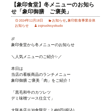
【象印食堂】冬メニューのお知ら
せ「象印御膳 ご褒美」
2024年12月18日
お知らせ
,
象印飲食事業全体
お知らせ
zojirushisyokudo
🍖
象印食堂から冬メニューのお知らせ
＼人気メニューのご紹介✨／
本日は
当店の看板商品のランチメニュー
象印御膳 ご褒美「肉」をご紹介！
「黒毛和牛のカツレツ
デミ味噌ソース仕立て」
大阪本店※30食限定：2,480円(税込)