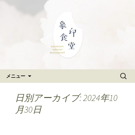
大阪難波の和食「象印食堂」。象印マ
ホービンが、「ごはんレストラン」と
難波・なんばスカイオにある
して、美味しいごはんをご提供しま
和食「象印食堂」の公式ブログ
す。
コンテンツへ移動
検
メニュー
索:
日別アーカイブ: 2024年10
月30日