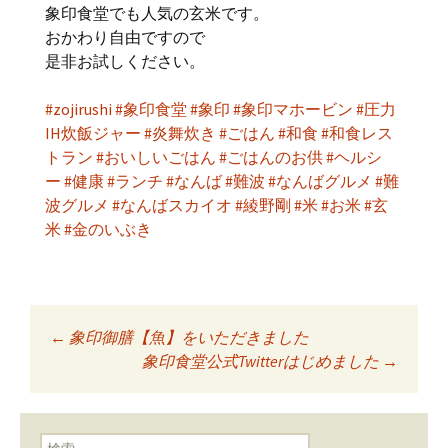
象印食堂でも人気の玄米です。
おかわり自由ですので
是非お試しください。
#zojirushi
#象印食堂
#象印
#象印マホービン
#圧力
IH炊飯ジャー
#炎舞炊き
#ごはん
#和食
#和食レス
トラン
#おいしいごはん
#ごはんのお供
#ヘルシ
ー
#健康
#ランチ
#なんば
#難波
#なんばグルメ
#難
波グルメ
#なんばスカイオ
#綾野剛
#米
#お米
#玄
米
#金のいぶき
←
象印御膳【魚】をいただきました
投稿ナビゲーショ
象印食堂公式Twitterはじめました
→
ン
検索: