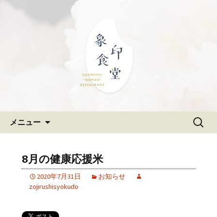
大阪難波の和食「象印食堂」。象印マ
ホービンが、「ごはんレストラン」と
難波・なんばスカイオにある
して、美味しいごはんをご提供しま
和食「象印食堂」の公式ブログ
す。
コンテンツへ移動
検
メニュー
索:
8月の健康応援米
2020年7月31日
お知らせ
zojirushisyokudo