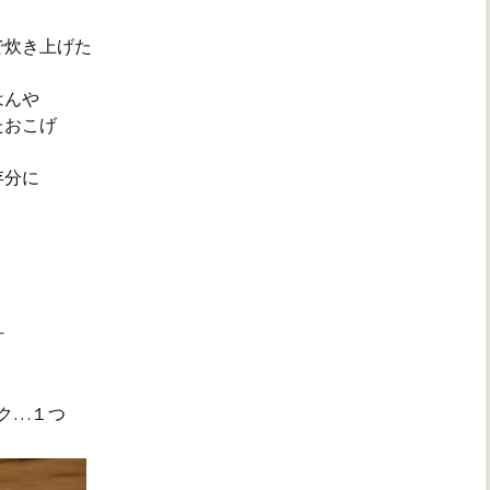
で炊き上げた
はんや
たおこげ
存分に
汁
ク…１つ