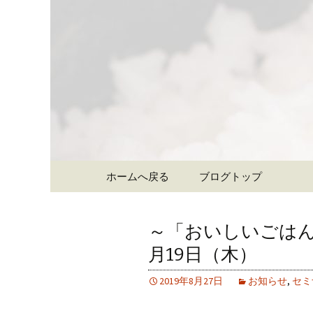
大阪難波の和食「象印食堂
ご提供します。
難波・な
食堂」の
コンテンツへ移動
ホームへ戻る
ブログトップ
～「おいしいごはん
月19日（木）
2019年8月27日
お知らせ
,
セミ