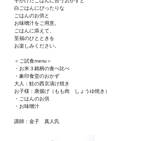
手がけたごはんに合うおかずと
白ごはんにぴったりな
ごはんのお供と
お味噌汁をご用意。
ごはんに添えて、
至福のひとときを
お楽しみください。
＜ご試食menu＞
・お米３銘柄の食べ比べ
・象印食堂のおかず
大人：鮭の西京漬け焼き
お子様：唐揚げ（もも肉 しょうゆ焼き）
・ごはんのお供
・お味噌汁
講師：金子 真人氏