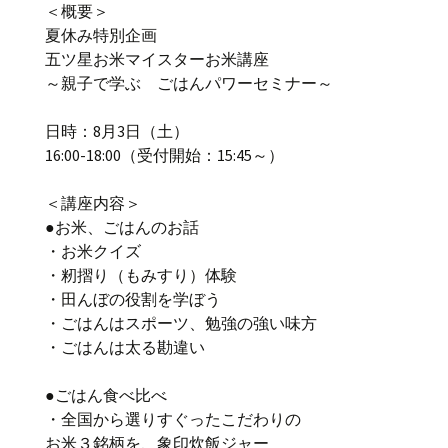
＜概要＞
夏休み特別企画
五ツ星お米マイスターお米講座
～親子で学ぶ ごはんパワーセミナー～
日時：8月3日（土）
16:00-18:00（受付開始：15:45～）
＜講座内容＞
●お米、ごはんのお話
・お米クイズ
・籾摺り（もみすり）体験
・田んぼの役割を学ぼう
・ごはんはスポーツ、勉強の強い味方
・ごはんは太る勘違い
●ごはん食べ比べ
・全国から選りすぐったこだわりの
お米３銘柄を、象印炊飯ジャー