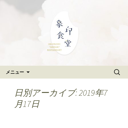
大阪難波の和食「象印食堂」。象印マ
ホービンが、「ごはんレストラン」と
難波・なんばスカイオにある
して、美味しいごはんをご提供しま
和食「象印食堂」の公式ブログ
す。
コンテンツへ移動
検
メニュー
索:
日別アーカイブ: 2019年7
月17日