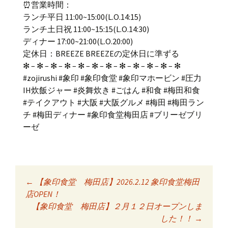
⏰営業時間：
ランチ平日 11:00~15:00(L.O.14:15)
ランチ土日祝 11:00~15:15(L.O.14:30)
ディナー 17:00~21:00(L.O.20:00)
定休日：BREEZE BREEZEの定休日に準ずる
✻ – ✻ – ✻ – ✻ – ✻ – ✻ – ✻ – ✻ – ✻ – ✻ – ✻ – ✻
#zojirushi #象印 #象印食堂 #象印マホービン #圧力
IH炊飯ジャー #炎舞炊き #ごはん #和食 #梅田和食
#テイクアウト #大阪 #大阪グルメ #梅田 #梅田ラン
チ #梅田ディナー #象印食堂梅田店 #ブリーゼブリ
ーゼ
←
【象印食堂 梅田店】2026.2.12 象印食堂梅田
投稿ナビゲーショ
店OPEN！
【象印食堂 梅田店】２月１２日オープンしま
した！！
→