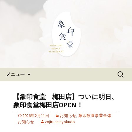
大阪難波の和食「象印食堂」。象印マ
ホービンが、「ごはんレストラン」と
難波・なんばスカイオにある
して、美味しいごはんをご提供しま
和食「象印食堂」の公式ブログ
す。
コンテンツへ移動
検
メニュー
索:
【象印食堂 梅田店】ついに明日、
象印食堂梅田店OPEN！
2026年2月11日
お知らせ
,
象印飲食事業全体
お知らせ
zojirushisyokudo