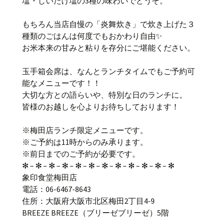
塩・しいたけ塩の3種の味わいでどうぞ。
もちろん当店自慢の「炎舞炊き」で炊き上げた３
種類のごはんは何度でもおかわり自由✨
お米本来の甘みと粘りを存分にご堪能ください。
玉手箱会席は、なんとランチタイムでもご予約可
能なメニューです！！
大切な方との語らいや、特別な日のランチに。
皆様のお越しを心よりお待ちしております！
※梅田店ランチ限定メニューです。
※ご予約は11時からのみ承ります。
※前日までのご予約が必要です。
✻ – ✻ – ✻ – ✻ – ✻ – ✻ – ✻ – ✻ – ✻ – ✻ – ✻ – ✻
象印食堂梅田店
電話：06-6467-8643
住所：大阪府大阪市北区梅田2丁目4-9
BREEZE BREEZE（ブリーゼブリーゼ）5階