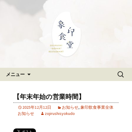
大阪難波の和食「象印食堂」。象印マ
ホービンが、「ごはんレストラン」と
難波・なんばスカイオにある
して、美味しいごはんをご提供しま
和食「象印食堂」の公式ブログ
す。
コンテンツへ移動
検
メニュー
索:
【年末年始の営業時間】
2025年12月12日
お知らせ
,
象印飲食事業全体
お知らせ
zojirushisyokudo