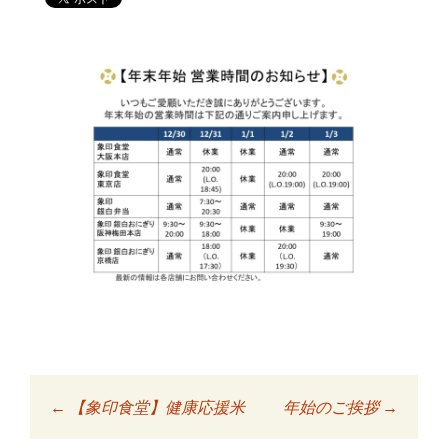
←
【象印食堂】健康応援米
年始のご挨拶
→
投稿ナビゲーショ