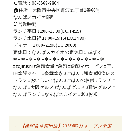
📞電話：06-6568-9804
🏠住所：大阪市中央区難波五丁目1番60号
なんばスカイオ6階
⏰営業時間：
ランチ平日 11:00~15:00(L.O.14:15)
ランチ土日祝 11:00~15:15(L.O.14:30)
ディナー 17:00~21:00(L.O.20:00)
定休日：なんばスカイオの定休日に準ずる
✻ – ✻ – ✻ – ✻ – ✻ – ✻ – ✻ – ✻ – ✻ – ✻ – ✻ – ✻
#zojirushi #象印食堂 #象印 #象印マホービン #圧力
IH炊飯ジャー #炎舞炊き #ごはん #和食 #和食レス
トラン #おいしいごはん #ごはんのお供 #ランチ #
なんば #大阪グルメ #なんばグルメ #難波グルメ #
なんばランチ #なんばスカイオ #米 #お米
←
【象印食堂梅田店】2026年2月オ－プン予定