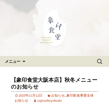
大阪難波の和食「象印食堂」。象印マ
ホービンが、「ごはんレストラン」と
難波・なんばスカイオにある
して、美味しいごはんをご提供しま
和食「象印食堂」の公式ブログ
す。
コンテンツへ移動
検
メニュー
索:
【象印食堂大阪本店】秋冬メニュー
のお知らせ
2025年11月12日
お知らせ
,
象印飲食事業全体
お知らせ
zojirushisyokudo