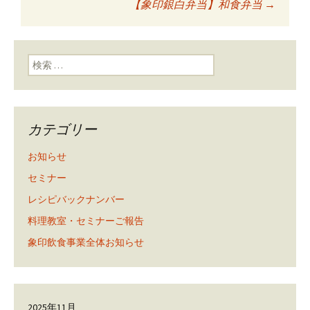
投稿ナビゲーショ
【象印銀白弁当】和食弁当
→
ン
検索:
カテゴリー
お知らせ
セミナー
レシピバックナンバー
料理教室・セミナーご報告
象印飲食事業全体お知らせ
2025年11月