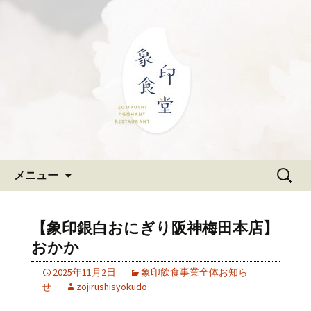
大阪難波の和食「象印食堂」。象印マ
ホービンが、「ごはんレストラン」と
難波・なんばスカイオにある
して、美味しいごはんをご提供しま
和食「象印食堂」の公式ブログ
す。
コンテンツへ移動
検
メニュー
索:
【象印銀白おにぎり阪神梅田本店】
おかか
2025年11月2日
象印飲食事業全体お知ら
せ
zojirushisyokudo