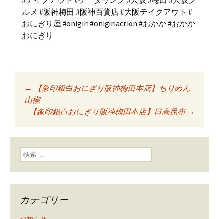
#テイクアウト #ケータリング #大阪 #梅田 #大阪グ
ルメ #阪神梅田 #阪神百貨店 #大阪テイクアウト #
おにぎり屋 #onigiri #onigiriaction #おかか #おかか
おにぎり
←
【象印銀白おにぎり阪神梅田本店】ちりめん
投稿ナビゲーショ
山椒
【象印銀白おにぎり阪神梅田本店】日高昆布
→
ン
検索:
カテゴリー