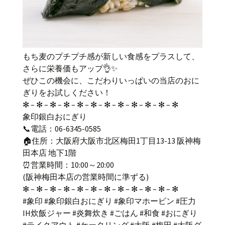
もち麦のプチプチ感が新しい食感をプラスして、
さらに栄養価もアップ👌✨
ぜひこの機会に、こだわりいっぱいの当店のおに
ぎりをお試しください！
✻ – ✻ – ✻ – ✻ – ✻ – ✻ – ✻ – ✻ – ✻ – ✻ – ✻ – ✻
象印銀白おにぎり
📞電話：06-6345-0585
🏠住所：大阪府大阪市北区梅田1丁目13-13 阪神梅
田本店 地下1階
⏰営業時間：10:00～20:00
(阪神梅田本店の営業時間に準ずる)
✻ – ✻ – ✻ – ✻ – ✻ – ✻ – ✻ – ✻ – ✻ – ✻ – ✻ – ✻
#象印 #象印銀白おにぎり #象印マホービン #圧力
IH炊飯ジャー #炎舞炊き #ごはん #和食 #おにぎり