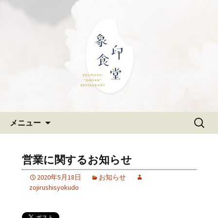
大阪難波の和食「象印食堂」。象印マ
ホービンが、「ごはんレストラン」と
難波・なんばスカイオにある
して、美味しいごはんをご提供しま
和食「象印食堂」の公式ブログ
す。
コンテンツへ移動
検
メニュー
索:
営業に関するお知らせ
2020年5月18日
お知らせ
zojirushisyokudo