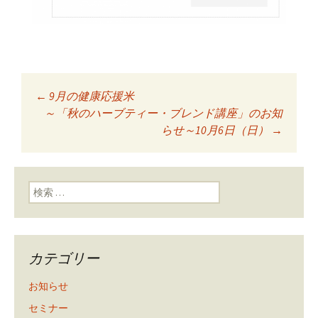
←
9月の健康応援米
投稿ナビゲーショ
～「秋のハーブティー・ブレンド講座」のお知
らせ～10月6日（日）
→
ン
検索:
カテゴリー
お知らせ
セミナー