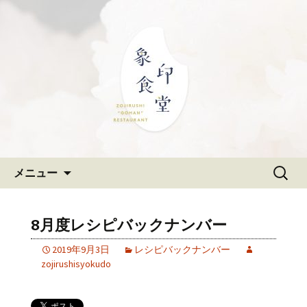
大阪難波の和食「象印食堂」。象印マ
ホービンが、「ごはんレストラン」と
難波・なんばスカイオにある
して、美味しいごはんをご提供しま
和食「象印食堂」の公式ブログ
す。
コンテンツへ移動
検
メニュー
索:
8月度レシピバックナンバー
2019年9月3日
レシピバックナンバー
zojirushisyokudo