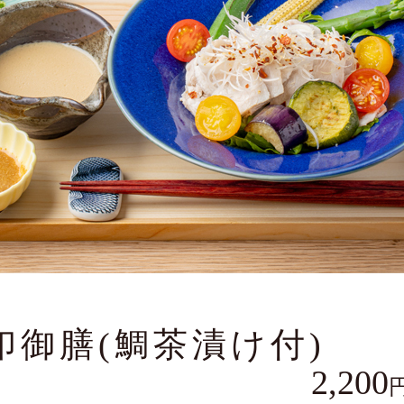
印御膳(鯛茶漬け付)
2,200